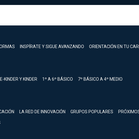
FORMAS
INSPÍRATE Y SIGUE AVANZANDO
ORIENTACIÓN EN TU CA
E-KINDER Y KINDER
1º A 6º BÁSICO
7º BÁSICO A 4º MEDIO
registrarte.
CACIÓN
LA RED DE INNOVACIÓN
GRUPOS POPULARES
PRÓXIMO
Inicia sesión.
S