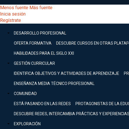
Pasar
[Educarchile
Menos fuente
Más fuente
al
Buscar
Inicia sesión
contenido
Menú
Regístrate
DESARROLLO
principal
-
PROFESIONAL
Menú
DESARROLLO PROFESIONAL
Expand
principal
Escritorio]
GESTIÓN
OFERTA FORMATIVA
DESCUBRE CURSOS EN OTRAS PLATA
CURRICULAR
principal
HABILIDADES PARA EL SIGLO XXI
Expand
Menú
GESTIÓN CURRICULAR
COMUNIDAD
Expand
IDENTIFICA OBJETIVOS Y ACTIVIDADES DE APRENDIZAJE
PR
entrar
EXPLORACIÓN
ENSEÑANZA MEDIA TÉCNICO PROFESIONAL
Expand
a
COMUNIDAD
[Educarchile
Inicia
sesión
ESTÁ PASANDO EN LAS REDES
PROTAGONISTAS DE LA EDU
Regístrate
mi
-
DESCUBRE REDES, INTERCAMBIA PRÁCTICAS Y EXPERIENCIA
EXPLORACIÓN