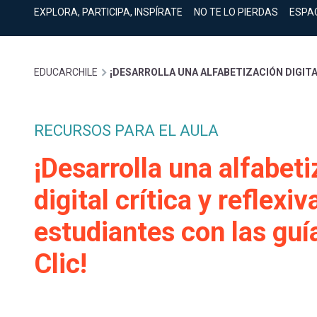
cuenta
Mobile]
EXPLORA, PARTICIPA, INSPÍRATE
NO TE LO PIERDAS
ESPA
Menú
Sobrescribir
EDUCARCHILE
¡DESARROLLA UNA ALFABETIZACIÓN DIGITAL
entrar
enlaces
a
RECURSOS PARA EL AULA
de
¡Desarrolla una alfabet
mi
digital crítica y reflexiv
ayuda
cuenta
estudiantes con las guía
a
Clic!
la