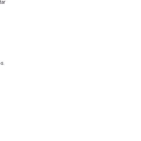
tar
s.