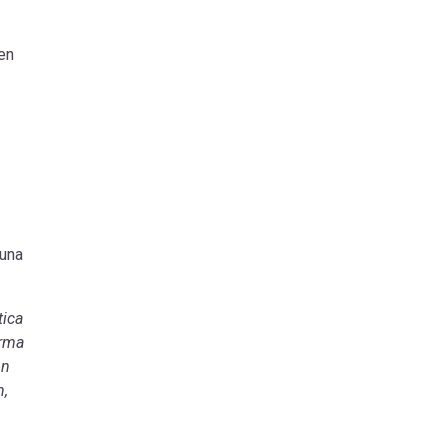
en
 una
tica
orma
on
n,