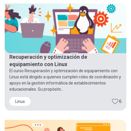
-
cuenta
la
Mobile]
navegación
Menú
entrar
Recuperación y optimización de
equipamiento con Linux
a
El curso Recuperación y optimización de equipamiento con
Linux está dirigido a quienes cumplen roles de coordinación y
apoyo en la gestión informática de establecimientos
mi
educacionales. Su propósito...
6
Linux
cuenta