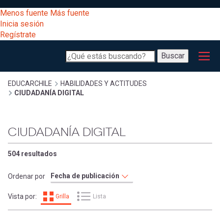
Pasar
[Educarchile
Menos fuente
Más fuente
al
Buscar
Inicia sesión
contenido
Regístrate
principal
Menú
Desarrollo
-
Buscar
profesional
principal
Escritorio]
Expand
Gestión
Sobrescribir
EDUCARCHILE
HABILIDADES Y ACTITUDES
CIUDADANÍA DIGITAL
curricular
Menú
enlaces
Expand
Comunidad
CIUDADANÍA DIGITAL
entrar
registrarte.
Expand
de
Inicia sesión.
Exploración
504 resultados
a
Expand
ayuda
Ordenar por
[Educarchile
Inicia
mi
Vista por:
Grilla
Lista
sesión
a
Regístrate