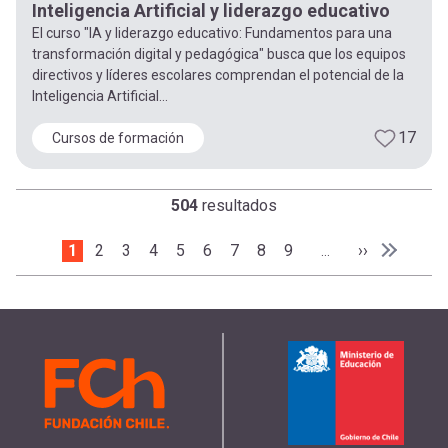
Inteligencia Artificial y liderazgo educativo
El curso "IA y liderazgo educativo: Fundamentos para una
transformación digital y pedagógica" busca que los equipos
directivos y líderes escolares comprendan el potencial de la
Inteligencia Artificial...
17
Cursos de formación
504
resultados
Paginación
Página actual
1
Page
2
Page
3
Page
4
Page
5
Page
6
Page
7
Page
8
Page
9
Siguiente pá
››
…
Última p
Última »