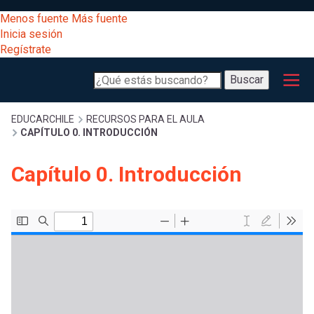
Pasar
[Educarchile
Menos fuente
Más fuente
al
Buscar
Inicia sesión
contenido
Regístrate
principal
Menú
Desarrollo
-
Buscar
profesional
principal
Escritorio]
Expand
Gestión
Sobrescribir
EDUCARCHILE
RECURSOS PARA EL AULA
CAPÍTULO 0. INTRODUCCIÓN
curricular
Menú
enlaces
Expand
Capítulo 0. Introducción
Comunidad
entrar
registrarte.
Expand
de
Inicia sesión.
Exploración
a
Expand
ayuda
[Educarchile
Inicia
mi
sesión
a
Regístrate