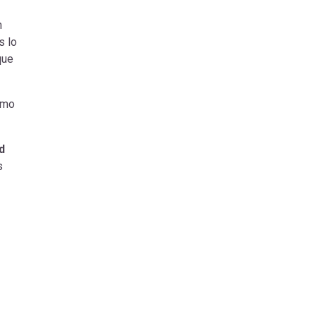
n
s lo
que
omo
d
s