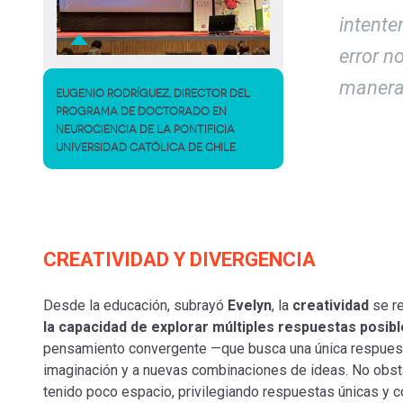
intenten
error n
manera 
EUGENIO RODRÍGUEZ, DIRECTOR DEL
PROGRAMA DE DOCTORADO EN
NEUROCIENCIA DE LA PONTIFICIA
UNIVERSIDAD CATÓLICA DE CHILE
CREATIVIDAD Y DIVERGENCIA
Desde la educación, subrayó
Evelyn
, la
creatividad
se r
la capacidad de explorar múltiples respuestas posib
pensamiento convergente —que busca una única respuesta
imaginación y a nuevas combinaciones de ideas. No obst
tenido poco espacio, privilegiando respuestas únicas y co