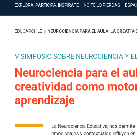
cuenta
Mobile]
EXPLORA, PARTICIPA, INSPÍRATE
NO TE LO PIERDAS
ESPA
Menú
Sobrescribir
EDUCARCHILE
NEUROCIENCIA PARA EL AULA: LA CREATI
entrar
enlaces
a
V SIMPOSIO SOBRE NEUROCIENCIA Y 
de
Neurociencia para el aul
mi
creatividad como motor
ayuda
cuenta
aprendizaje
a
la
La Neurociencia Educativa, nos permite
emocionales y contextuales influyen en