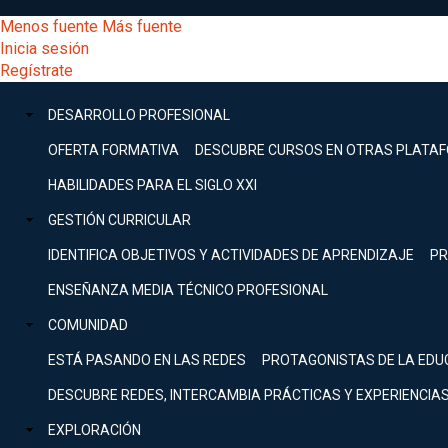
Pasar
[Educarchile
Menos fuente
Más fuente
al
Buscar
Inicia sesión
contenido
Menú
Regístrate
DESARROLLO
principal
-
PROFESIONAL
Menú
DESARROLLO PROFESIONAL
Expand
principal
Escritorio]
GESTIÓN
OFERTA FORMATIVA
DESCUBRE CURSOS EN OTRAS PLATA
CURRICULAR
principal
HABILIDADES PARA EL SIGLO XXI
Expand
Menú
GESTIÓN CURRICULAR
COMUNIDAD
Expand
IDENTIFICA OBJETIVOS Y ACTIVIDADES DE APRENDIZAJE
PR
entrar
EXPLORACIÓN
ENSEÑANZA MEDIA TÉCNICO PROFESIONAL
Expand
a
COMUNIDAD
[Educarchile
Inicia
sesión
ESTÁ PASANDO EN LAS REDES
PROTAGONISTAS DE LA EDU
Regístrate
mi
-
DESCUBRE REDES, INTERCAMBIA PRÁCTICAS Y EXPERIENCIA
EXPLORACIÓN