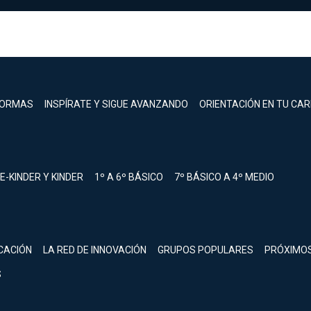
FORMAS
INSPÍRATE Y SIGUE AVANZANDO
ORIENTACIÓN EN TU CA
E-KINDER Y KINDER
1º A 6º BÁSICO
7º BÁSICO A 4º MEDIO
registrarte.
CACIÓN
LA RED DE INNOVACIÓN
GRUPOS POPULARES
PRÓXIMO
Inicia sesión.
S