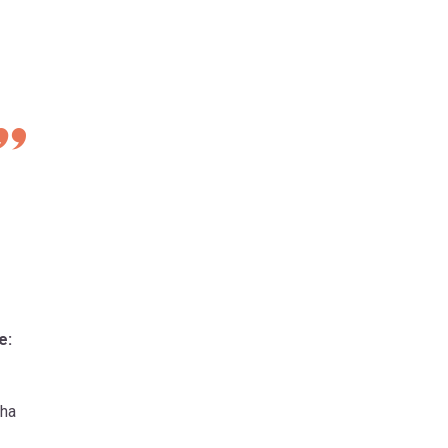
e:
 ha