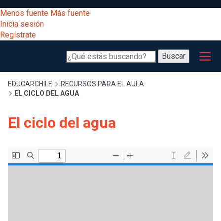
Pasar
[Educarchile
Menos fuente
Más fuente
al
Buscar
Inicia sesión
contenido
Regístrate
principal
Menú
Desarrollo
-
Buscar
profesional
principal
Escritorio]
Expand
Gestión
Sobrescribir
EDUCARCHILE
RECURSOS PARA EL AULA
EL CICLO DEL AGUA
curricular
Menú
enlaces
Expand
El ciclo del agua
Comunidad
entrar
registrarte.
Expand
de
Inicia sesión.
Exploración
a
Expand
ayuda
[Educarchile
Inicia
mi
sesión
a
Regístrate